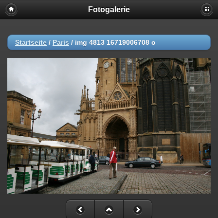
Fotogalerie
Startseite
/
Paris
/
img 4813 16719006708 o