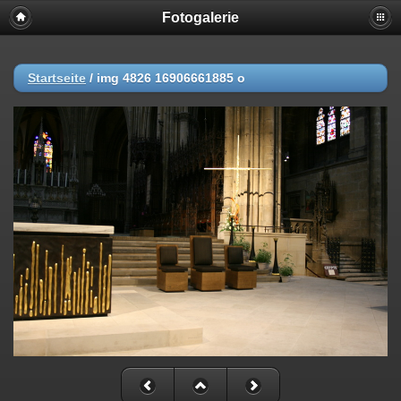
Fotogalerie
Startseite
/
img 4826 16906661885 o