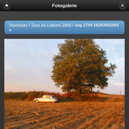
Fotogalerie
Startseite
/
Tour de Liberté 2005
/
img 2754 16283552083
o