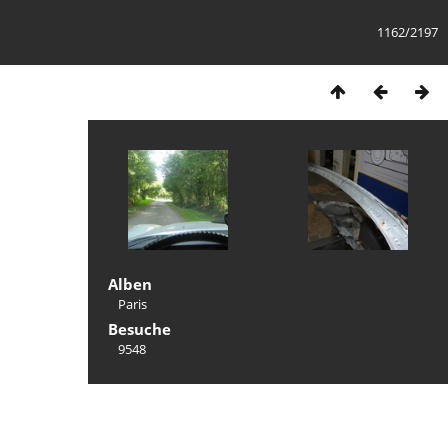
1162/2197
Alben
Paris
Besuche
9548