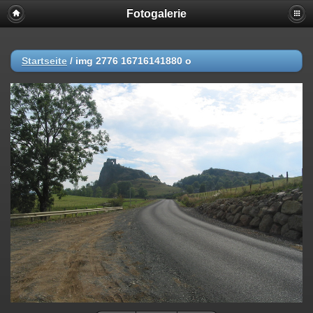
Fotogalerie
Startseite
/
img 2776 16716141880 o