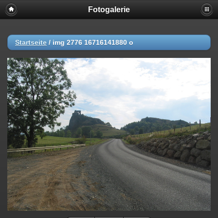
Fotogalerie
Startseite
/
img 2776 16716141880 o