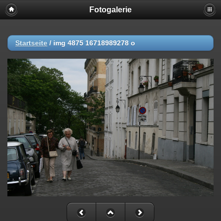
Fotogalerie
Startseite
/
img 4875 16718989278 o