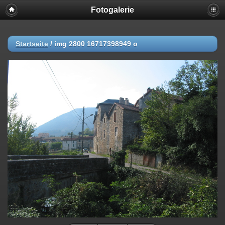
Fotogalerie
Startseite
/
img 2800 16717398949 o