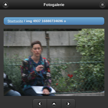
Fotogalerie
Startseite
/
img 4937 16880734696 o