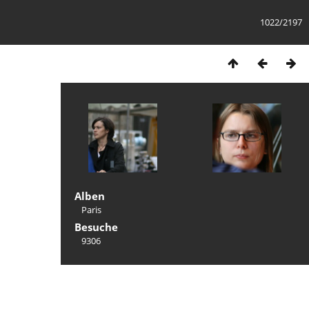
1022/2197
Alben
Paris
Besuche
9306