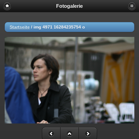
Fotogalerie
Startseite
/
img 4971 16284235754 o