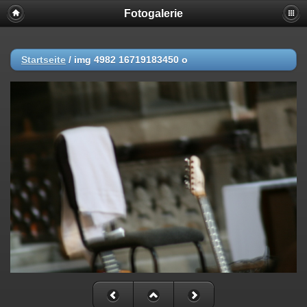
Fotogalerie
Startseite
/
img 4982 16719183450 o