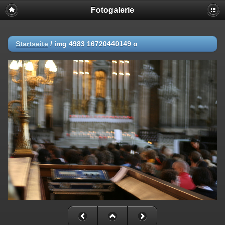
Fotogalerie
Startseite
/
img 4983 16720440149 o