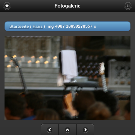
Fotogalerie
Startseite
/
Paris
/
img 4987 16699278557 o