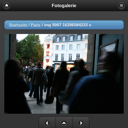
Fotogalerie
Startseite
/
Paris
/
img 5007 16286584233 o