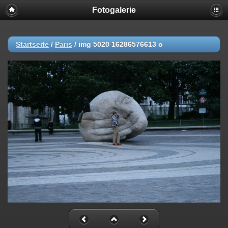
Fotogalerie
Startseite
/
Paris
/
img 5020 16286576613 o