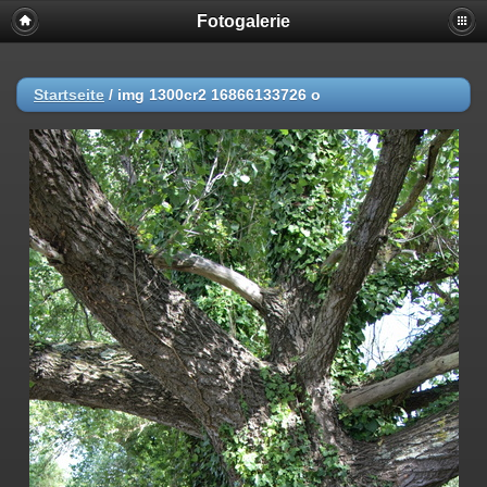
Fotogalerie
Startseite
/
img 1300cr2 16866133726 o