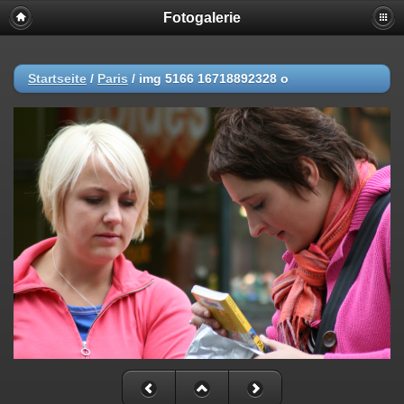
Fotogalerie
Startseite
/
Paris
/
img 5166 16718892328 o