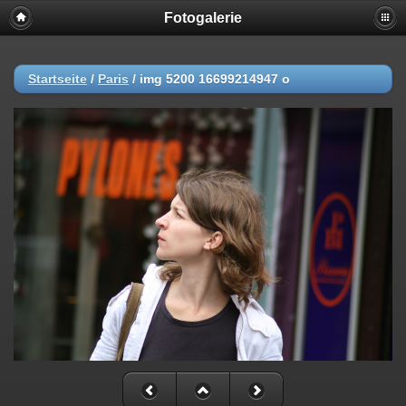
Fotogalerie
Startseite
/
Paris
/
img 5200 16699214947 o