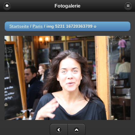
Fotogalerie
Startseite
/
Paris
/
img 5231 16720363709 o