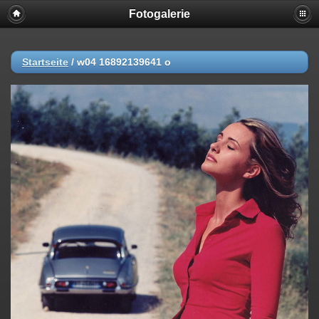
Fotogalerie
Startseite
/
w04 16892139641 o