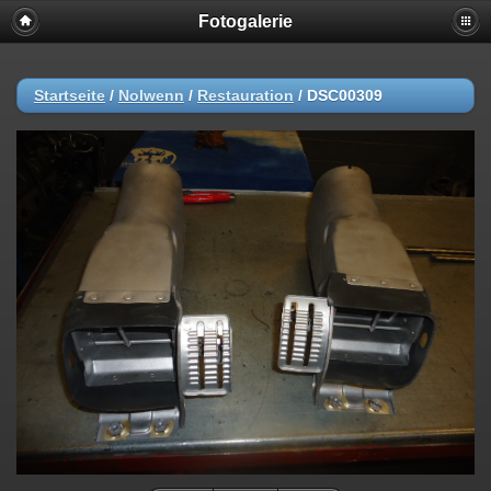
Fotogalerie
Startseite
/
Nolwenn
/
Restauration
/
DSC00309