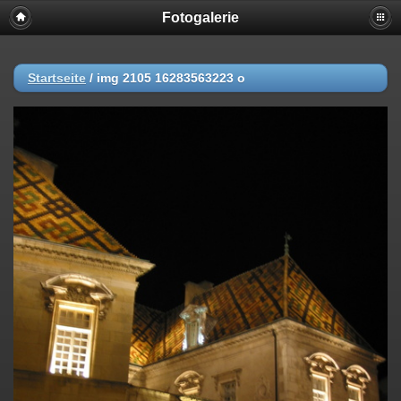
Fotogalerie
Startseite
/
img 2105 16283563223 o