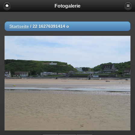
Fotogalerie
Startseite
/
22 16276391414 o