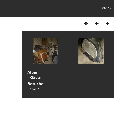
23/117
Alben
Citroen
Besuche
15707