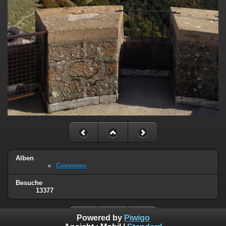
Alben
Cevennes
Besuche
13377
Powered by
Piwigo