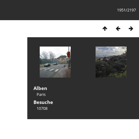
1951/2197
Alben
Paris
Besuche
10708