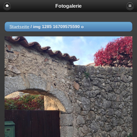
Fotogalerie
Startseite
/
img 1285 16709575590 o