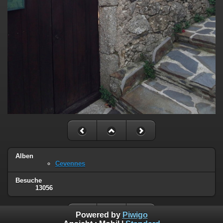
Alben
Cevennes
Besuche
13056
Powered by
Piwigo