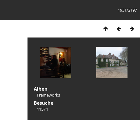
1931/2197
Alben
Frameworks
Besuche
11574