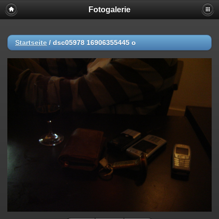
Fotogalerie
Startseite
/
dsc05978 16906355445 o