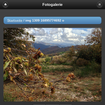
Fotogalerie
Startseite
/
img 1309 16895774692 o