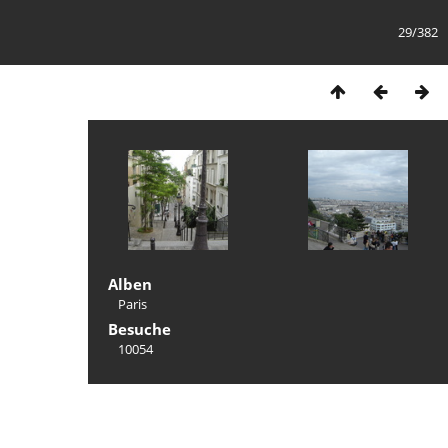
29/382
Alben
Paris
Besuche
10054