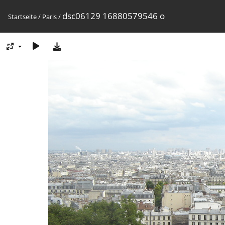
dsc06129 16880579546 o
Startseite
/
Paris
/