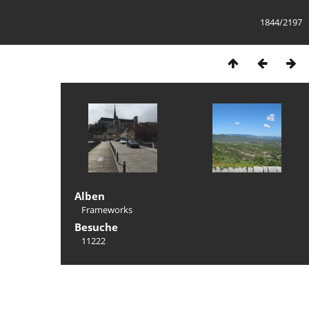
1844/2197
Alben
Frameworks
Besuche
11222