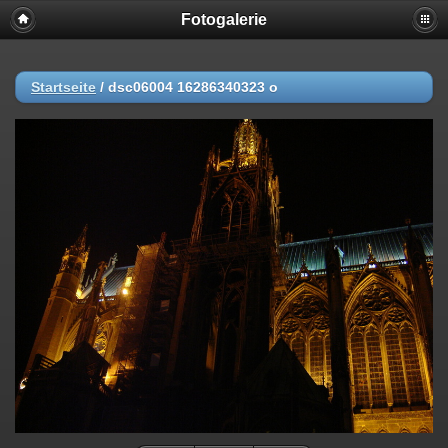
Fotogalerie
Startseite
/
dsc06004 16286340323 o