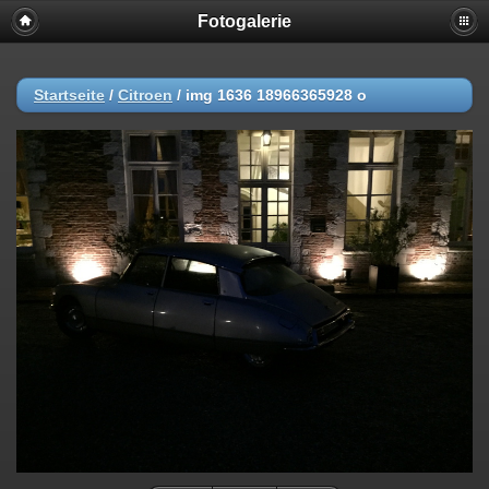
Fotogalerie
Startseite
/
Citroen
/
img 1636 18966365928 o