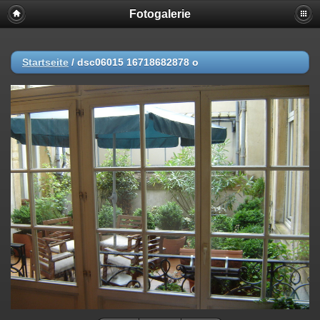
Fotogalerie
Startseite
/
dsc06015 16718682878 o