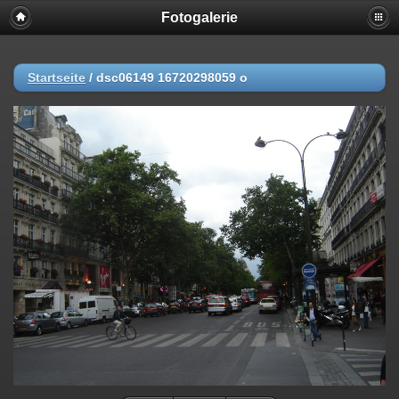
Fotogalerie
Startseite
/
dsc06149 16720298059 o