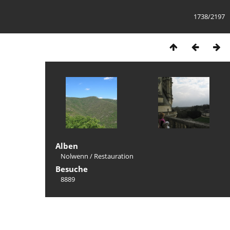
1738/2197
Alben
Nolwenn
/
Restauration
Besuche
8889