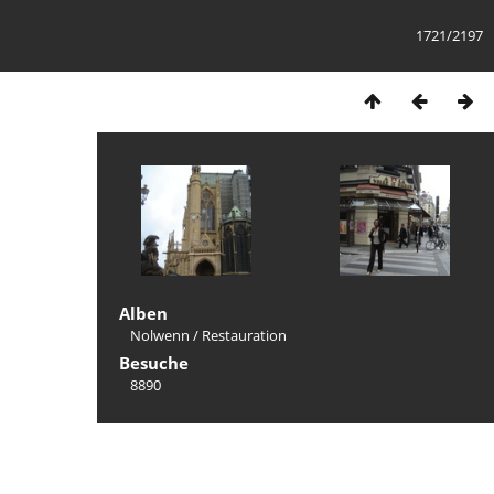
1721/2197
Alben
Nolwenn
/
Restauration
Besuche
8890