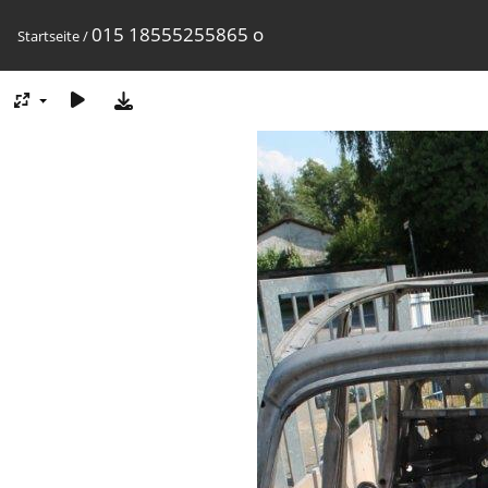
015 18555255865 o
Startseite
/