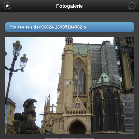
Fotogalerie
Startseite
/
dsc06024 16905104982 o