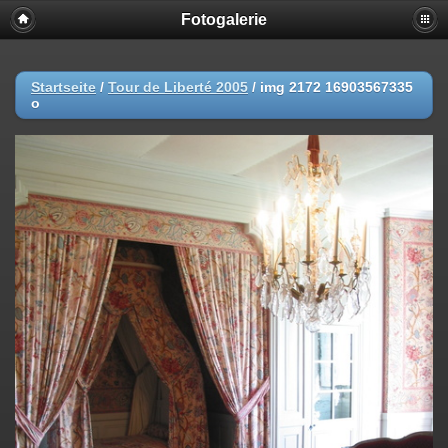
Fotogalerie
Startseite
/
Tour de Liberté 2005
/
img 2172 16903567335
o