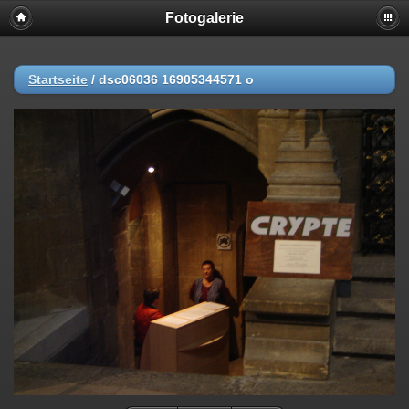
Fotogalerie
Startseite
/
dsc06036 16905344571 o