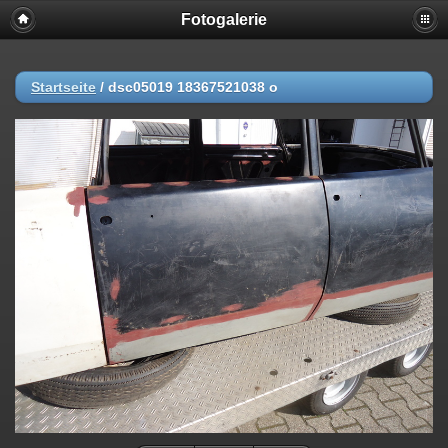
Fotogalerie
Startseite
/
dsc05019 18367521038 o