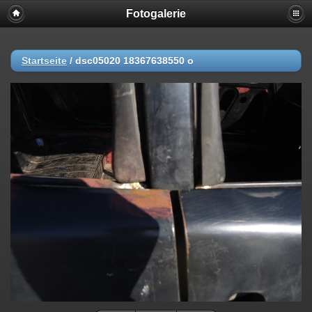
Fotogalerie
Startseite
/
dsc05020 18367638550 o