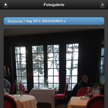
Fotogalerie
Startseite
/
img 2571 25611234013 o