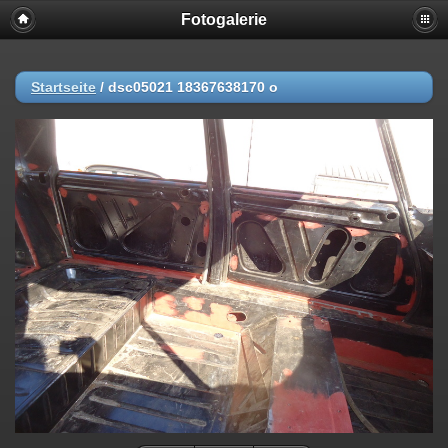
Fotogalerie
Startseite
/
dsc05021 18367638170 o