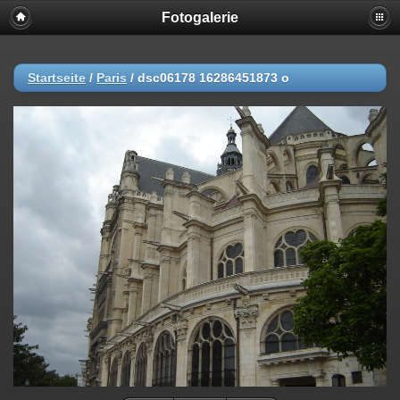
Fotogalerie
Startseite
/
Paris
/
dsc06178 16286451873 o