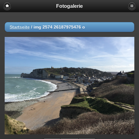
Fotogalerie
Startseite
/
img 2574 26187975476 o