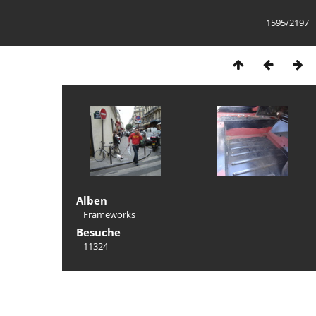
1595/2197
Alben
Frameworks
Besuche
11324