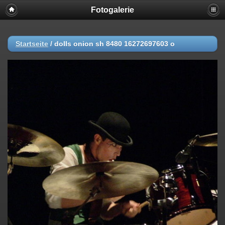
Fotogalerie
Startseite
/
dolls onion sh 8480 16272697603 o